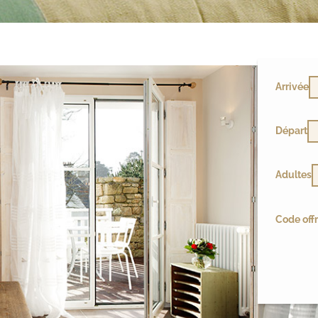
Arrivée
Départ
Adultes
Code offr