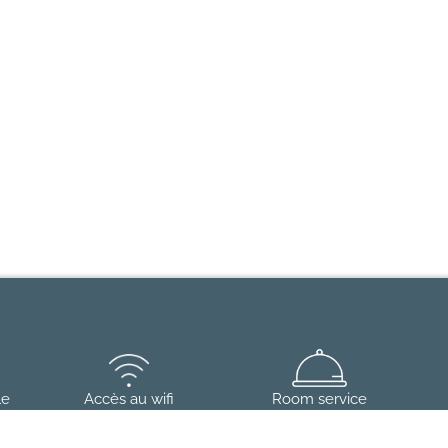
le
Accès au wifi
Room service