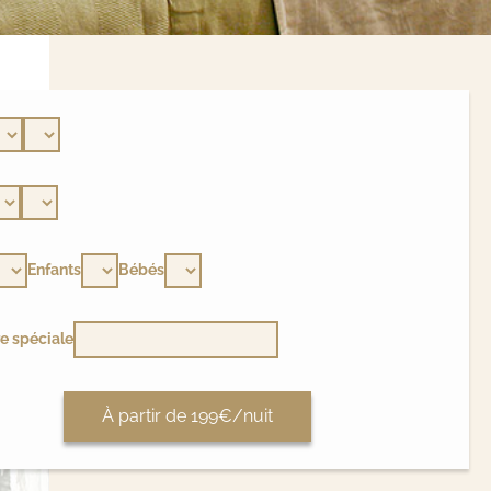
Enfants
Bébés
e spéciale