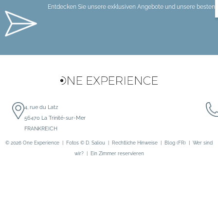
Entdecken Sie unsere exklusiven Angebote und unsere besten P
I
*
4, rue du Latz
56470 La Trinité-sur-Mer
FRANKREICH
© 2026
One Experience
| Fotos ©
D. Saliou
|
Rechtliche Hinweise
|
Blog (FR)
|
Wer sind
wir?
|
Ein Zimmer reservieren