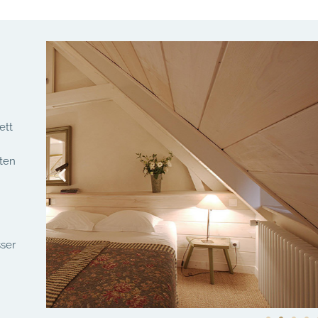
ett
2
ten
ser