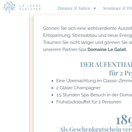
Zum
Zimmer & Suiten
Seminare & Pri
Inhalt
springen
Gönnen Sie sich eine wohlverdiente Ausze
Entspannung, Stressabbau und neue Energi
Träumen Sie nicht länger und gönnen Sie si
unserem Partner-Spa
Domaine Le Galet
.
DER AUFENTHA
für 2 P
Eine Übernachtung im Classic-Zimm
2 Gläser Champagner
1,5 Stunden Spa-Besuch in der
Domai
Frühstücksbuffet für 2 Personen
18
Als Geschenkgutschein ve