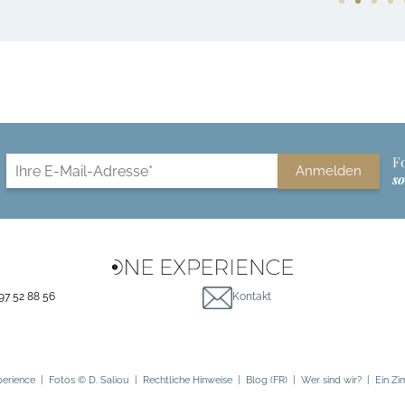
E
F
Anmelden
s
M
A
I
L
*
 97 52 88 56
Kontakt
erience
| Fotos ©
D. Saliou
|
Rechtliche Hinweise
|
Blog (FR)
|
Wer sind wir?
|
Ein Zi