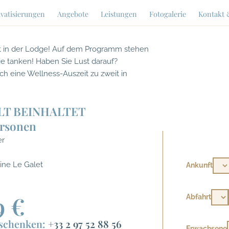
vatisierungen
Angebote
Leistungen
Fotogalerie
Kontakt 
it in der Lodge! Auf dem Programm stehen
e tanken! Haben Sie Lust darauf?
ch eine Wellness-Auszeit zu zweit in
LT BEINHALTET
ersonen
er
ne Le Galet
Ankunft
9 €
Abfahrt
rschenken:
+33 2 97 52 88 56
Erwachsene