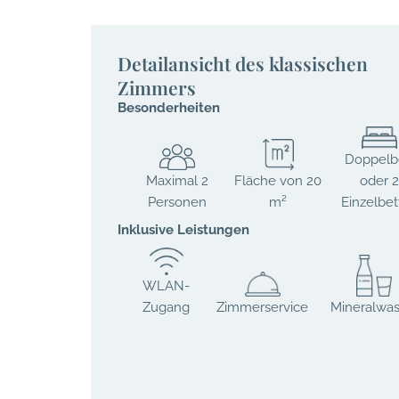
Detailansicht des klassischen
Zimmers
Besonderheiten
Doppelb
Maximal 2
Fläche von 20
oder 
Personen
m²
Einzelbet
Inklusive Leistungen
WLAN-
Zugang
Zimmerservice
Mineralwas