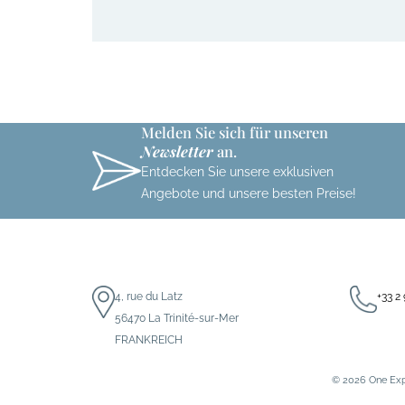
Melden Sie sich für unseren
Newsletter
an.
Entdecken Sie unsere exklusiven
Angebote und unsere besten Preise!
4, rue du Latz
+33 2
56470 La Trinité-sur-Mer
FRANKREICH
© 2026
One Exp