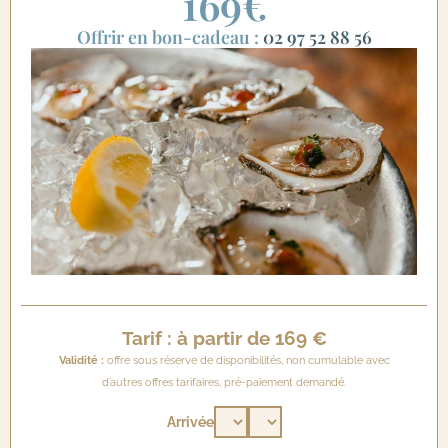
169€
Offrir en bon-cadeau :
02 97 52 88 56
Tarif : à partir de 169 €
Validité :
offre sous réserve de disponibilités, non cumulable avec
d’autres offres tarifaires, pré-paiement demandé.
Arrivée