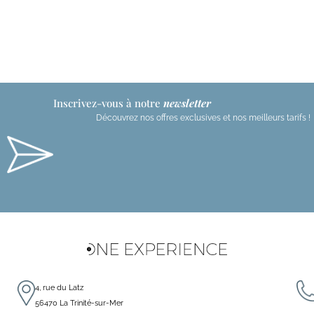
Inscrivez-vous à notre
newsletter
Découvrez nos offres exclusives et nos meilleurs tarifs !
t
r
r
4, rue du Latz
56470 La Trinité-sur-Mer