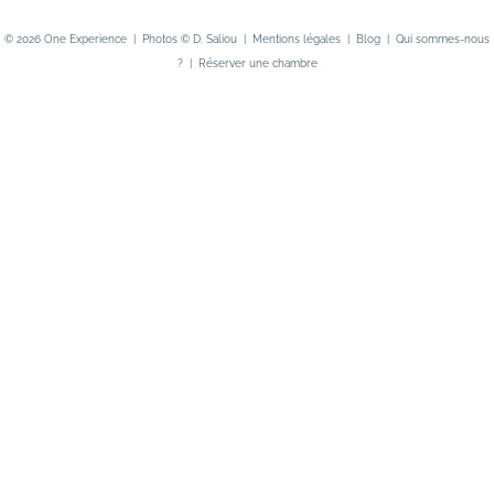
i
© 2026
One Experience
| Photos ©
D. Saliou
|
Mentions légales
|
Blog
|
Qui sommes-nous
l
?
|
Réserver une chambre
*