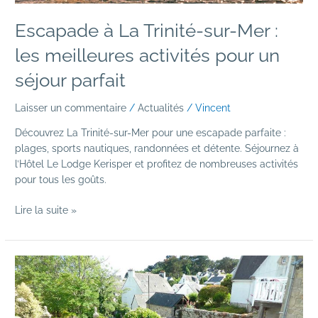
séjour
parfait
Escapade à La Trinité-sur-Mer :
les meilleures activités pour un
séjour parfait
Laisser un commentaire
/
Actualités
/
Vincent
Découvrez La Trinité-sur-Mer pour une escapade parfaite :
plages, sports nautiques, randonnées et détente. Séjournez à
l’Hôtel Le Lodge Kerisper et profitez de nombreuses activités
pour tous les goûts.
Lire la suite »
L’escapade
familiale
idéale
à