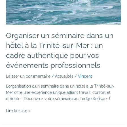
Mer
:
un
cadre
authentique
Organiser un séminaire dans un
pour
vos
hôtel à la Trinité-sur-Mer : un
événements
cadre authentique pour vos
professionnels
événements professionnels
Laisser un commentaire
/
Actualités
/
Vincent
L’organisation d’un séminaire dans un hôtel à la Trinité-sur-
Mer offre une expérience unique alliant travail, confort et
détente ! Découvrez votre séminaire au Lodge Kerisper !
Lire la suite »