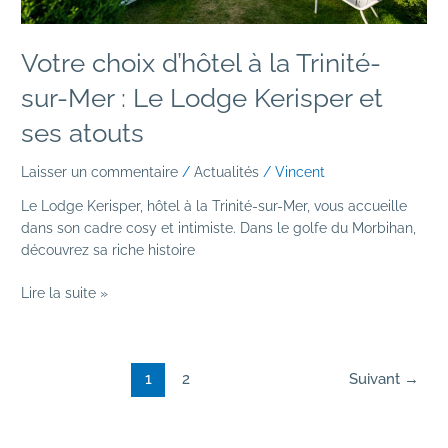
Kerisper
et
ses
Votre choix d’hôtel à la Trinité-
atouts
sur-Mer : Le Lodge Kerisper et
ses atouts
Laisser un commentaire
/
Actualités
/
Vincent
Le Lodge Kerisper, hôtel à la Trinité-sur-Mer, vous accueille
dans son cadre cosy et intimiste. Dans le golfe du Morbihan,
découvrez sa riche histoire
Lire la suite »
1
2
Suivant
→