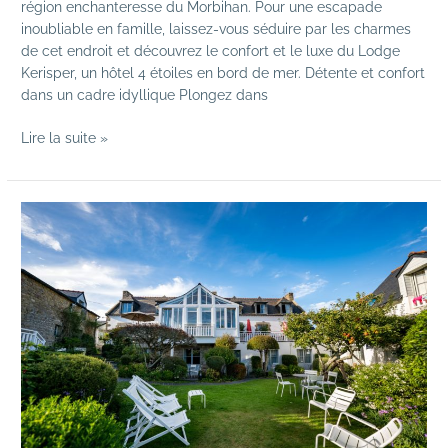
région enchanteresse du Morbihan. Pour une escapade
inoubliable en famille, laissez-vous séduire par les charmes
de cet endroit et découvrez le confort et le luxe du Lodge
Kerisper, un hôtel 4 étoiles en bord de mer. Détente et confort
dans un cadre idyllique Plongez dans
Lire la suite »
Votre
choix
d’hôtel
à
la
Trinité-
sur-
Mer
:
Le
Lodge