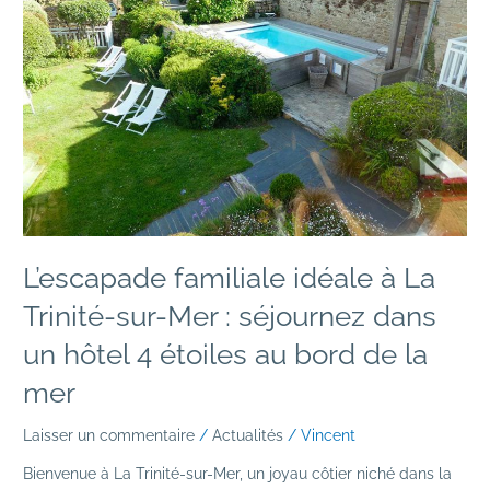
La
Trinité-
sur-
Mer
:
séjournez
dans
un
hôtel
4
étoiles
L’escapade familiale idéale à La
au
bord
Trinité-sur-Mer : séjournez dans
de
un hôtel 4 étoiles au bord de la
la
mer
mer
Laisser un commentaire
/
Actualités
/
Vincent
Bienvenue à La Trinité-sur-Mer, un joyau côtier niché dans la