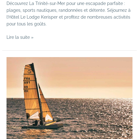
Découvrez La Trinité-sur-Mer pour une escapade parfaite :
plages, sports nautiques, randonnées et détente. Séjournez à
l’Hôtel Le Lodge Kerisper et profitez de nombreuses activités
pour tous les goûts.
Lire la suite »
Escapade
à
La
Trinité-
sur-
Mer
:
les
meilleures
activités
pour
un