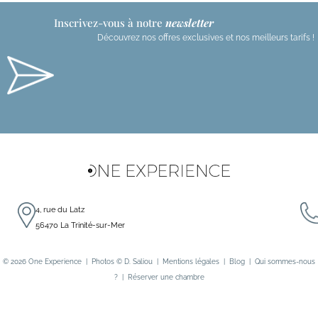
Inscrivez-vous à notre
newsletter
Découvrez nos offres exclusives et nos meilleurs tarifs !
t
r
r
4, rue du Latz
56470 La Trinité-sur-Mer
i
© 2026
One Experience
| Photos ©
D. Saliou
|
Mentions légales
|
Blog
|
Qui sommes-nous
l
?
|
Réserver une chambre
*