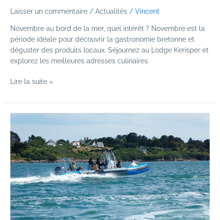
Laisser un commentaire
/
Actualités
/
Vincent
Novembre au bord de la mer, quel intérêt ? Novembre est la
période idéale pour découvrir la gastronomie bretonne et
déguster des produits locaux. Séjournez au Lodge Kerisper et
explorez les meilleures adresses culinaires.
Lire la suite »
Organiser
un
séminaire
dans
un
hôtel
à
la
Trinité-
sur-