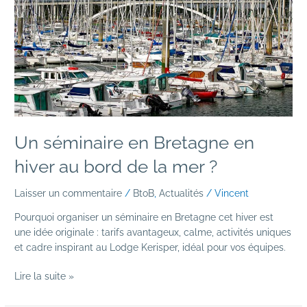
hiver
au
bord
de
la
mer
?
Un séminaire en Bretagne en
hiver au bord de la mer ?
Laisser un commentaire
/
BtoB
,
Actualités
/
Vincent
Pourquoi organiser un séminaire en Bretagne cet hiver est
une idée originale : tarifs avantageux, calme, activités uniques
et cadre inspirant au Lodge Kerisper, idéal pour vos équipes.
Lire la suite »