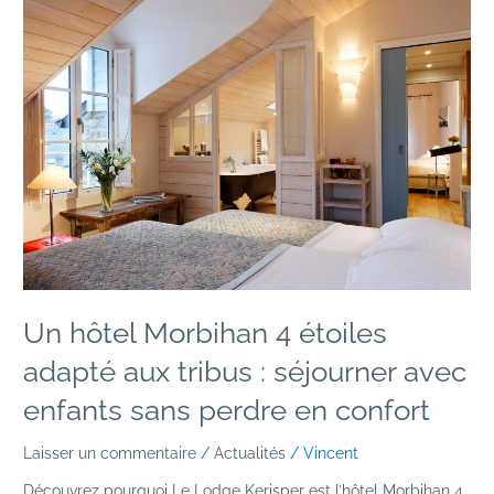
Un
hôtel
Morbihan
4
étoiles
adapté
aux
tribus
:
séjourner
avec
enfants
sans
perdre
Un hôtel Morbihan 4 étoiles
en
adapté aux tribus : séjourner avec
confort
enfants sans perdre en confort
Laisser un commentaire
/
Actualités
/
Vincent
Découvrez pourquoi Le Lodge Kerisper est l’hôtel Morbihan 4