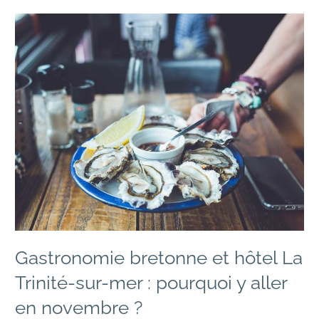
Gastronomie
bretonne
et
hôtel
La
Trinité-
sur-
mer
:
pourquoi
y
aller
en
novembre
?
Gastronomie bretonne et hôtel La
Trinité-sur-mer : pourquoi y aller
en novembre ?