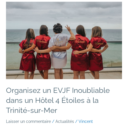
Organisez
un
EVJF
Inoubliable
dans
un
Hôtel
4
Étoiles
à
la
Trinité-
sur-
Mer
Organisez un EVJF Inoubliable
dans un Hôtel 4 Étoiles à la
Trinité-sur-Mer
Laisser un commentaire
/
Actualités
/
Vincent