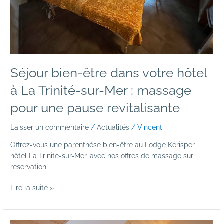
sur-
Mer
:
massage
pour
une
Séjour bien-être dans votre hôtel
pause
revitalisante
à La Trinité-sur-Mer : massage
pour une pause revitalisante
Laisser un commentaire
/
Actualités
/
Vincent
Offrez-vous une parenthèse bien-être au Lodge Kerisper,
hôtel La Trinité-sur-Mer, avec nos offres de massage sur
réservation.
Lire la suite »