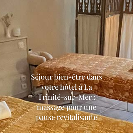
Séjour bien-être dans
votre hôtel à La
Trinité-sur-Mer :
massage pour une
pause revitalisante