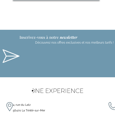
Inscrivez-vous à notre
newsletter
Découvrez nos offres exclusives et nos meilleurs tarifs !
t
r
r
4, rue du Latz
56470 La Trinité-sur-Mer