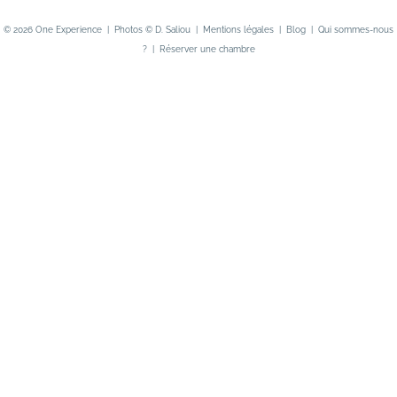
i
© 2026
One Experience
| Photos ©
D. Saliou
|
Mentions légales
|
Blog
|
Qui sommes-nous
l
?
|
Réserver une chambre
*