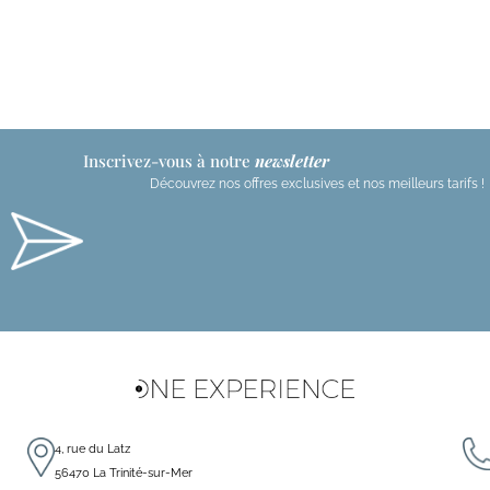
Inscrivez-vous à notre
newsletter
Découvrez nos offres exclusives et nos meilleurs tarifs !
t
r
r
4, rue du Latz
56470 La Trinité-sur-Mer