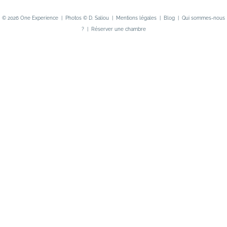
i
© 2026
One Experience
| Photos ©
D. Saliou
|
Mentions légales
|
Blog
|
Qui sommes-nous
l
?
|
Réserver une chambre
*